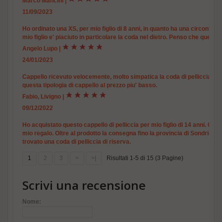
Marco Mancini
|
11/09/2023
Ho ordinato una XS, per mio figlio di 8 anni, in quanto ha una circonfere
mio figlio e' piaciuto in particolare la coda nel dietro. Penso che ques
Angelo Lupo
|
24/01/2023
Cappello ricevuto velocemente, molto simpatica la coda di pelliccia. H
questa tipologia di cappello al prezzo piu' basso.
Fabio, Livigno
|
09/12/2022
Ho acquistato questo cappello di pelliccia per mio figlio di 14 anni. Capp
mio regalo. Oltre al prodotto la consegna fino la provincia di Sondrio e' 
trovato una coda di pelliccia di riserva.
1
2
3
>
>|
Risultati 1-5 di 15 (3 Pagine)
Scrivi una recensione
Nome: