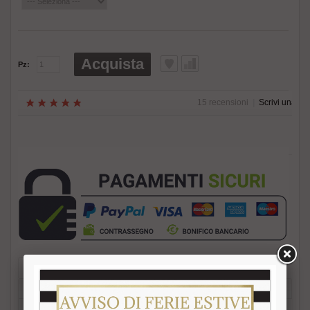
Acquista
Pz:
15 recensioni
|
Scrivi una re
Descrizione
Recensioni (15)
Diritto di Recesso
Consegna Gratuita
Metodi di Pagamento
Guida agli Acquisti