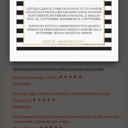
Autentico cappello in marmotta
Cappello con coda vera marmotta
Unisex
Pelliccia in marmotta naturale
Colore assolutamente naturale
Estremamente caldo e soffice
Foderata internamente
Fatto in Italia. Brand Amica snc
Altissima qualita‘ materiale utilizzato
Speciale promozione! Nel caso di acquisto di 2 o piu’ accessori in pelli
http://www.amifur.it/sciarpa-pelliccia-visone-nero-regalo
Marco da Codroipo - Udine
|
07/10/2025
Ricevuto oggi, colbacco caldissimo, simpaticissima la coda!
Fabio Zeni
|
04/04/2024
Ho acquistato 2 di questi cappelli di pelliccia, una XL per me e una M per
veloce dopo 3 giorni dal mio ordine.