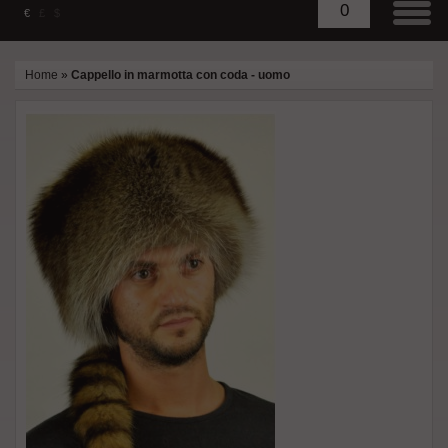
0
€
£
$
Home
»
Cappello in marmotta con coda - uomo