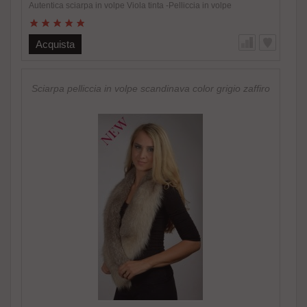
Autentica sciarpa in volpe Viola tinta -Pelliccia in volpe
scandinava naturale -Donna -Colore e sfumature non naturali -
Estremamente calda e soffice, alla moda -Foderata internamente
-Fatto in Italia. Brand Amica snc -Altissima qualita‘ materiale
Acquista
utilizzato Speciale promozione! Nel caso di acquisto di 2 o piu’
accessori in pelliccia riceverete un magnifico regalo.
http://www.amifur.it/sciarpa-pelliccia-visone-nero-regalo ..
Sciarpa pelliccia in volpe scandinava color grigio zaffiro