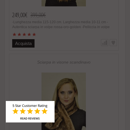
249,00€
399,00€
-Lunghezza media 115-120 cm. Larghezza media 10-11 cm -
Autentica sciarpa in volpe rossa-oro-golden -Pelliccia in volpe
scandinava naturale -Donna -Colore e sfumature oro / fuoco
assolutamente naturali -Estremamente calda e soffice, alla moda
-Foderata in raso internamente -Fatto in Italia. Brand Amica snc -
Acquista
Altissima qualita‘ nel materiale utilizzato Speciale promozione!
Nel caso di acquisto di 2 o piu’ accessori in pelliccia riceverete
un magnifico regalo. http://www.amifur.it/sciarpa-pelliccia-visone-
nero-regalo ..
Sciarpa in visone scandinavo