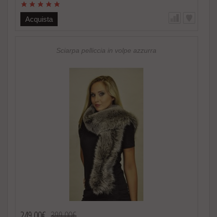
naturale -Colore e sfumature grigio-zaffiro assolutamente naturali
-Estremamente calda e soffice, alla moda -Foderata internamente
Acquista
in raso -Fatto in Italia. Brand Amica snc -Altissima qualita‘
materiale utilizzato Speciale promozione! Nel caso di acquisto
di 2 o piu’ accessori in pelliccia riceverete un magnifico regalo.
http://www.amifur.it/sciarpa-pelliccia-visone-nero-regalo ..
Sciarpa pelliccia in volpe azzurra
249,00€
399,00€