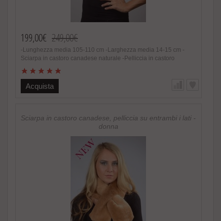
199,00€
249,00€
-Lunghezza media 105-110 cm -Larghezza media 14-15 cm -
Sciarpa in castoro canadese naturale -Pelliccia in castoro
naturale -Unisex -Colore marrone naturale -Estremamente calda
e soffice -Foderata internamente -Fatto in Italia. Brand Amica snc
-Altissima qualita‘ nel materiale utilizzato Speciale promozione!
Acquista
Nel caso di acquisto di 2 o piu’ accessori in pelliccia riceverete
un magnifico regalo. http://www.amifur.it/sciarpa-pelliccia-visone-
nero-regalo ..
Sciarpa in castoro canadese, pelliccia su entrambi i lati -
donna