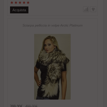
Pelliccia in volpe scandinava naturale -Donna -Colore e
sfumature assolutamente naturali -Estremamente calda e soffice,
alla moda -Foderata internamente in raso -Fatto in Italia. Brand
Acquista
Amica snc -Altissima qualita‘ materiale utilizzato Speciale
promozione! Nel caso di acquisto di 2 o piu’ accessori in pelliccia
riceverete un magnifico regalo. http://www.amifur.it/sciarpa-
pelliccia-visone-nero-regalo ..
Sciarpa pelliccia in volpe Arctic Platinum
399,00€
499,00€