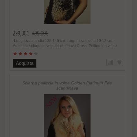
299,00€
499,00€
-Lunghezza media 135-145 cm. Larghezza media 10-12 cm. -
Autentica sciarpa in volpe scandinava Cross -Pelliccia in volpe
scandinava naturale -Donna -Colore e sfumature assolutamente
naturali -Estremamente calda e soffice, alla moda -Foderata
internamente -Fatto in Italia. Brand Amica snc -Altissima qualita‘
Acquista
materiale utilizzato Speciale promozione! Nel caso di acquisto
di 2 o piu’ accessori in pelliccia riceverete un magnifico regalo.
http://www.amifur.it/sciarpa-pelliccia-visone-nero-regalo ..
Sciarpa pelliccia in volpe Golden Platinum Fire
scandinava