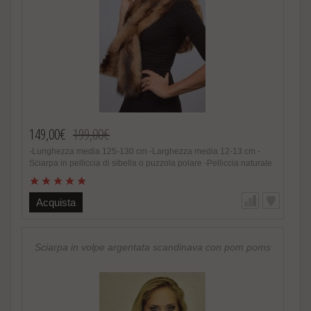
149,00€
199,00€
-Lunghezza media 125-130 cm -Larghezza media 12-13 cm -
Sciarpa in pelliccia di sibella o puzzola polare -Pelliccia naturale
-Unisex -Colore e sfumature assolutamente naturali -
Estremamente calda e alla moda -Foderata lato interno -Fatto in
Italia. Brand Amica snc -Altissima qualita‘ nel materiale utilizzato
Acquista
Speciale promozione! Nel caso di acquisto di 2 o piu’ accessori
in pelliccia riceverete un magnifico regalo.
http://www.amifur.it/sciarpa-pelliccia-visone-nero-regalo ..
Sciarpa in volpe argentata scandinava con pom poms