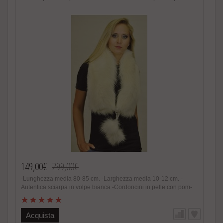
149,00€
299,00€
-Lunghezza media 80-85 cm. -Larghezza media 10-12 cm. -
Autentica sciarpa in volpe bianca -Cordoncini in pelle con pom-
poms -Con veri pom poms di volpe bianca -Pelliccia in volpe
scandinava bianca naturale -Ideale anche per matrimoni o
cerimonie -Colore bianco assolutamente naturale -Estremamente
Acquista
calda e soffice, alla moda -Foderata internamente in raso -Fatto