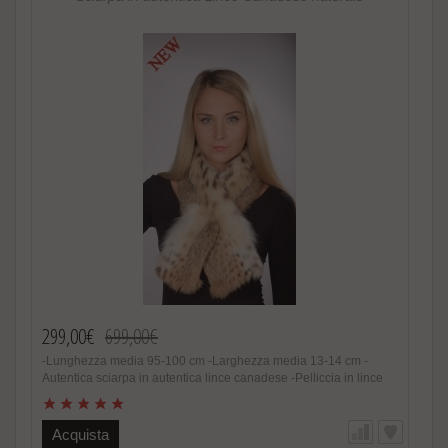
299,00€
699,00€
-Lunghezza media 95-100 cm -Larghezza media 13-14 cm -
Autentica sciarpa in autentica lince canadese -Pelliccia in lince
naturale -Colore naturale, sciarpa maculata naturalmente. -
Estremamente lussuosa ed alla moda -Foderata nel lato interno
in raso -Fatto in Italia. Brand Amica snc -Altissima qualità nel
Acquista
materiale utilizzato Speciale promozione! Nel caso di acquisto