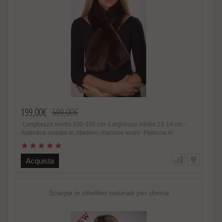
199,00€
599,00€
-Lunghezza media 100-105 cm -Larghezza media 13-14 cm -
Autentica sciarpa in zibellino, marrone scuro -Pelliccia in
zibellino naturale -Unisex -Colore marrone scuro naturale -
Estremamente calda, soffice e alla moda -Foderata lato interno in
raso -Fatto in Italia -Produttore: Amica snc -Brand: Amifur -
Acquista
Altissima qualità nel materiale utilizzato Speciale promozione!
Nel caso di acquisto di 2 o piu’ accessori in pelliccia riceverete
un magnifico regalo. http://www.amifur.it/sciarpa-pelliccia-visone-
nero-regalo ..
Sciarpa in zibellino naturale per donna