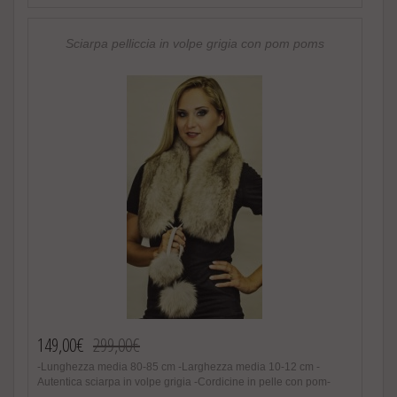
in Italia. Brand Amica snc -Altissima qualita‘ materiale utilizzato
Speciale promozione! Nel caso di acquisto di 2 o piu’ accessori
in pelliccia riceverete un magnifico regalo.
Sciarpa pelliccia in volpe grigia con pom poms
http://www.amifur.it/sciarpa-pelliccia-visone-nero-regalo ..
149,00€
299,00€
-Lunghezza media 80-85 cm -Larghezza media 10-12 cm -
Autentica sciarpa in volpe grigia -Cordicine in pelle con pom-
poms -Veri pom poms di volpe -Pelliccia in volpe scandinava