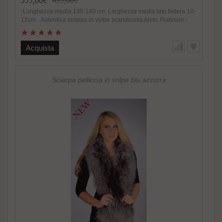
-Lunghezza media 135-140 cm. Larghezza media lato fodera 10-
12cm. -Autentica sciarpa in volpe scandinava Arctic Platinum -
Pelliccia in volpe scandinava naturale -Donna -Colore e
sfumature assolutamente naturali -Estremamente calda e soffice,
alla moda -Foderata internamente in raso -Fatto in Italia. Brand
Acquista
Amica snc -Altissima qualita‘ materiale utilizzato Speciale
promozione! Nel caso di acquisto di 2 o piu’ accessori in pelliccia
riceverete un magnifico regalo. http://www.amifur.it/sciarpa-
pelliccia-visone-nero-regalo ..
Sciarpa pelliccia in volpe blu azzurra