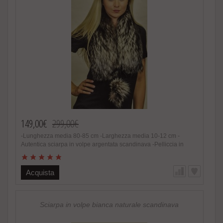
149,00€
299,00€
-Lunghezza media 80-85 cm -Larghezza media 10-12 cm -
Autentica sciarpa in volpe argentata scandinava -Pelliccia in
volpe scandinava naturale -Con cordicine in pelle con pom-poms
-Con pom poms in vera volpe argentata -Colore e sfumature
assolutamente naturali -Estremamente calda e soffice, alla moda
Acquista
-Foderata internamente in raso -Fatto in Italia. Brand Amica snc -
Altissima qualita‘ materiale utilizzato Speciale promozione! Nel
caso di acquisto di 2 o piu’ accessori in pelliccia riceverete un
magnifico regalo. http://www.amifur.it/sciarpa-pelliccia-visone-
Sciarpa in volpe bianca naturale scandinava
nero-regalo ..