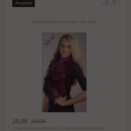
Fatto in Italia. Brand Amica snc -Altissima qualita‘ nel materiale
Acquista
utilizzato Speciale promozione! Nel caso di acquisto di 2 o piu’
accessori in pelliccia riceverete un magnifico regalo.
http://www.amifur.it/sciarpa-pelliccia-visone-nero-regalo ..
Sciarpa pelliccia in volpe color viola
249,00€
299,00€
-Lunghezza media 95-100 cm -Larghezza media 9-10 cm -