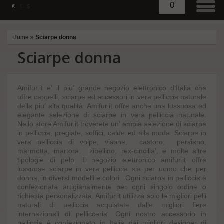
0
€
£
$
Home
»
Sciarpe donna
Sciarpe donna
Amifur.it e' il piu‘ grande negozio elettronico d‘Italia che
offre cappelli, sciarpe ed accessori in vera pelliccia naturale
della piu‘ alta qualità. Amifur.it offre anche una lussuosa ed
elegante selezione di sciarpe in vera pelliccia naturale.
Nello store Amifur.it troverete un' ampia selezione di sciarpe
in pelliccia, pregiate, soffici, calde ed alla moda. Sciarpe in
vera pelliccia di volpe, visone, castoro, persiano,
marmotta, martora, zibellino, rex-cincilla', e molte altre
tipologie di pelo. Il negozio elettronico amifur.it offre
lussuose sciarpe in vera pelliccia sia per uomo che per
donna, in diversi modelli e colori. Ogni sciarpa in pelliccia è
confezionata artigianalmente per ogni singolo ordine o
richiesta personalizzata. Amifur.it utilizza solo le migliori pelli
naturali di pelliccia acquistate dalle migliori fiere
internazionali di pellicceria. Ogni nostro accessorio in
pelliccia è confezionato in Italia dai migliori designer di