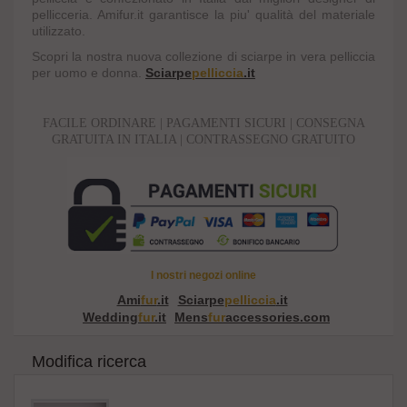
pellicceria. Amifur.it garantisce la piu' qualità del materiale
utilizzato.
Scopri la nostra nuova collezione di sciarpe in vera pelliccia
per uomo e donna.
Sciarpe
pelliccia
.it
FACILE ORDINARE | PAGAMENTI SICURI | CONSEGNA
GRATUITA IN ITALIA | CONTRASSEGNO GRATUITO
I nostri negozi online
Ami
fur
.it
Sciarpe
pelliccia
.it
Wedding
fur
.it
Mens
fur
accessories.com
Modifica ricerca