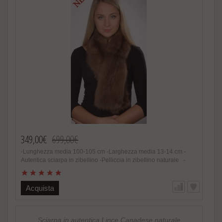
349,00€
699,00€
-Lunghezza media 100-105 cm -Larghezza media 13-14 cm -
Autentica sciarpa in zibellino -Pelliccia in zibellino naturale -
Unisex -Colore e sfumature assolutamente naturali -
Estremamente calda, soffice e alla moda -Foderata lato interno in
raso -Fatto in Italia -Produttore: Amica snc -Brand: Amifur -
Acquista
Altissima qualità nel materiale utilizzato Speciale promozione!
Nel caso di acquisto di 2 o piu’ accessori in pelliccia riceverete
un magnifico regalo. http://www.amifur.it/sciarpa-pelliccia-visone-
nero-regalo ..
Sciarpa in autentica Lince Canadese naturale