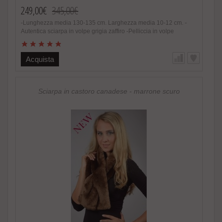
249,00€
345,00€
-Lunghezza media 130-135 cm. Larghezza media 10-12 cm. -
Autentica sciarpa in volpe grigia zaffiro -Pelliccia in volpe
scandinava naturale -Unisex -Colore e sfumature grigio zaffiro
assolutamente naturali -Estremamente calda, soffice ed alla
moda -Foderata lato interno in raso -Fatto in Italia. Brand Amica
Acquista
snc -Altissima qualità nel materiale utilizzato Speciale
promozione! Nel caso di acquisto di 2 o piu’ accessori in pelliccia
riceverete un magnifico regalo. http://www.amifur.it/sciarpa-
pelliccia-visone-nero-regalo ..
Sciarpa in castoro canadese - marrone scuro