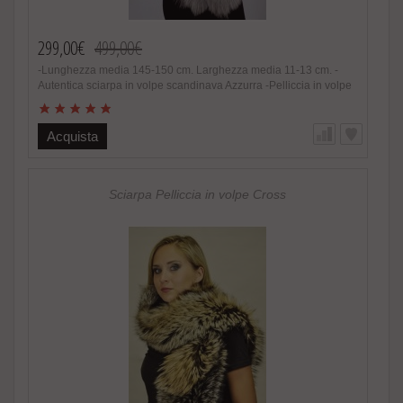
299,00€
499,00€
-Lunghezza media 145-150 cm. Larghezza media 11-13 cm. -
Autentica sciarpa in volpe scandinava Azzurra -Pelliccia in volpe
scandinava naturale -Donna -Colore e sfumature non naturali -
Estremamente calda e soffice, alla moda -Foderata internamente
in raso -Fatto in Italia. Brand Amica snc -Altissima qualita‘
Acquista
materiale utilizzato Speciale promozione! Nel caso di acquisto
di 2 o piu’ accessori in pelliccia riceverete un magnifico regalo.
http://www.amifur.it/sciarpa-pelliccia-visone-nero-regalo ..
Sciarpa Pelliccia in volpe Cross