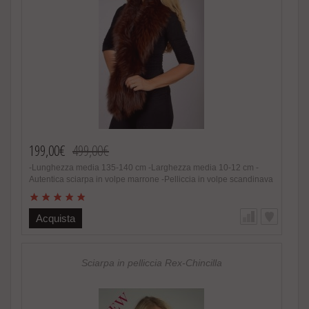
199,00€
499,00€
-Lunghezza media 135-140 cm -Larghezza media 10-12 cm -
Autentica sciarpa in volpe marrone -Pelliccia in volpe scandinava
naturale -Donna -Colore e sfumature non naturali -Estremamente
calda e soffice, alla moda -Foderata internamente -Fatto in Italia.
Brand Amica snc -Altissima qualita‘ materiale utilizzato
Acquista
Speciale promozione! Nel caso di acquisto di 2 o piu’ accessori
in pelliccia riceverete un magnifico regalo.
http://www.amifur.it/sciarpa-pelliccia-visone-nero-regalo ..
Sciarpa in pelliccia Rex-Chincilla