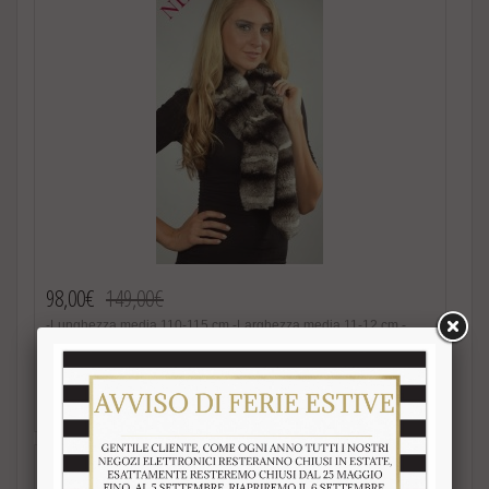
98,00€
149,00€
-Lunghezza media 110-115 cm -Larghezza media 11-12 cm -
Sciarpa in pelliccia di rex cincilla‘ -Pelliccia naturale -Unisex -
Colore non naturale, con effetto cincilla‘ -Estremamente calda e
soffice -Foderata internamente in raso -Fatto in Italia. Brand
Amica snc -Altissima qualita‘ nel materiale utilizzato Speciale
Acquista
promozione! Nel caso di acquisto di 2 o piu’ accessori in pelliccia
riceverete un magnifico regalo. http://www.amifur.it/sciarpa-
pelliccia-visone-nero-regalo ..
Sciarpa in volpe argentata con pelliccia su entrambi i lati