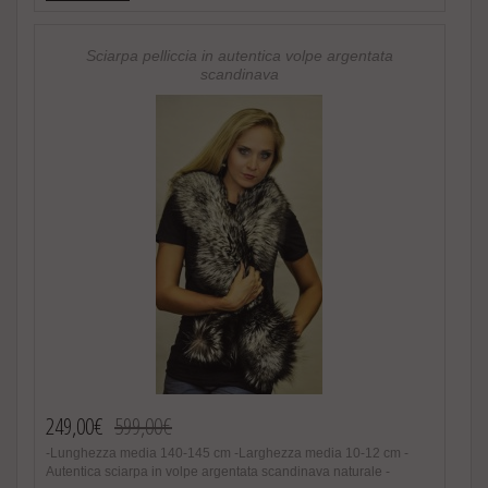
di 2 o piu’ accessori in pelliccia riceverete un magnifico regalo.
http://www.amifur.it/sciarpa-pelliccia-visone-nero-regalo ..
Sciarpa pelliccia in autentica volpe argentata
scandinava
249,00€
599,00€
-Lunghezza media 140-145 cm -Larghezza media 10-12 cm -
Autentica sciarpa in volpe argentata scandinava naturale -