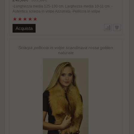
-Lunghezza media 125-130 cm. Larghezza media 10-11 cm. -
Autentica sciarpa in volpe Azzurrata -Pelliccia in volpe
scandinava naturale -Colore e sfumature azzurre non naturali -
Estremamente calda e soffice, alla moda -Foderata internamente
in raso -Fatto in Italia. Brand Amica snc -Altissima qualita‘
Acquista
materiale utilizzato Speciale promozione! Nel caso di acquisto
di 2 o piu’ accessori in pelliccia riceverete un magnifico regalo.
http://www.amifur.it/sciarpa-pelliccia-visone-nero-regalo ..
Sciarpa pelliccia in volpe scandinava rossa golden
naturale