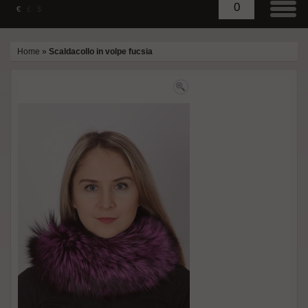
0
€
£
$
Home
»
Scaldacollo in volpe fucsia