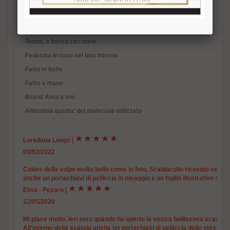
-Volpe tinta in fucsia
-Pelliccia vera. Volpe Scandinava
-Colore non naturale
-Tonda, a forma circolare
-Federata in raso nel lato interno
-Fatto in Italia
-Fatto a mano
-Brand Amica snc
-Altissima qualita’ del materiale utilizzato
Loredana Longo
|
09/02/2022
Colore della volpe molto bello come in foto. Scaldacollo ricevuto veloc
anche un portachiavi di pelliccia in omaggio e un foglio illustrativo su 
Elisa - Pesaro
|
22/05/2020
Mi piace molto. Ieri sera quando ho aperto la vostra bellissima scatola 
All'interno della scatola anche un portachiavi di pelliccia dello stesso c